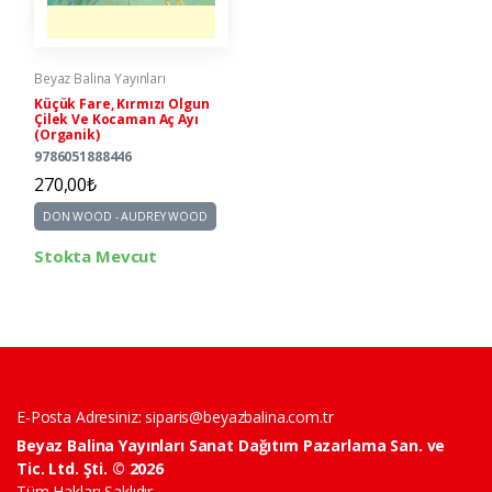
Beyaz Balina Yayınları
Küçük Fare, Kırmızı Olgun
Çilek Ve Kocaman Aç Ayı
(Organik)
9786051888446
270,00₺
DON WOOD - AUDREY WOOD
Stokta Mevcut
E-Posta Adresiniz:
siparis@beyazbalina.com.tr
Beyaz Balina Yayınları Sanat Dağıtım Pazarlama San. ve
Tic. Ltd. Şti. © 2026
Tüm Hakları Saklıdır