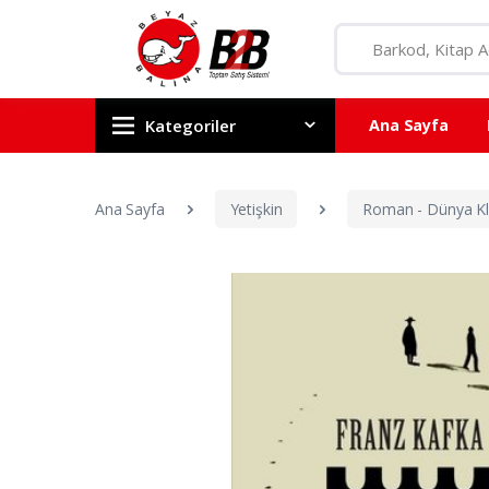
Kategoriler
Ana Sayfa
Ana Sayfa
Yetişkin
Roman - Dünya Kla