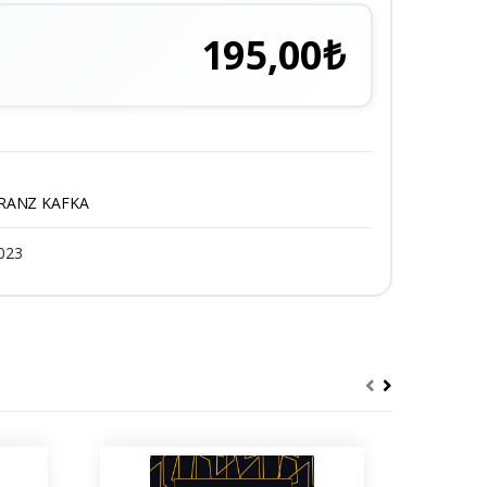
195,00₺
RANZ KAFKA
023