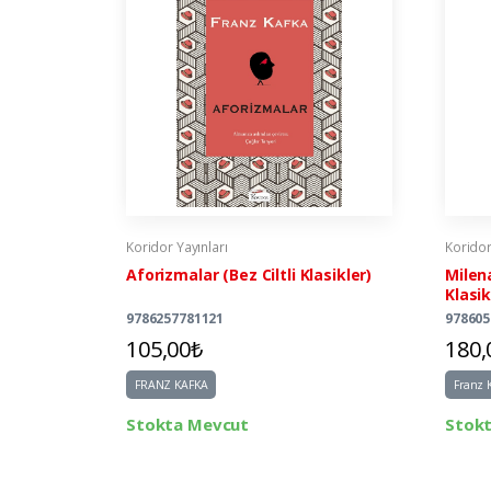
Koridor Yayınları
Koridor
Aforizmalar (Bez Ciltli Klasikler)
Milen
Klasik
9786257781121
978605
105,00₺
180,
FRANZ KAFKA
Franz 
Stokta Mevcut
Stok