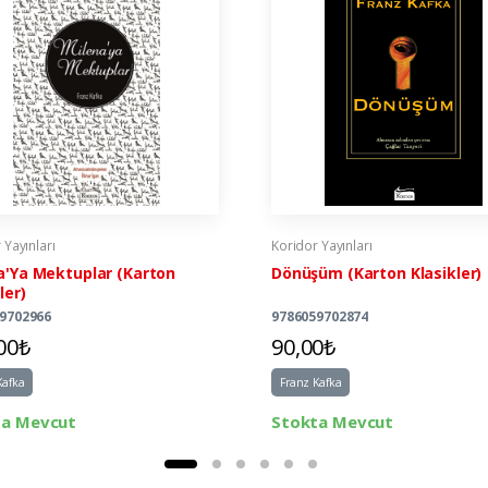
 Yayınları
Koridor Yayınları
a'Ya Mektuplar (Karton
Dönüşüm (Karton Klasikler)
ler)
9702966
9786059702874
00₺
90,00₺
Kafka
Franz Kafka
ta Mevcut
Stokta Mevcut