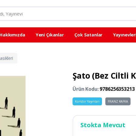
Hakkımızda
Yeni Çıkanlar
Çok Satanlar
Yayınevler
sikleri
Şato (Bez Ciltli K
Ürün Kodu:
9786256353213
Koridor Yayınları
FRANZ KAFKA
Stokta Mevcut