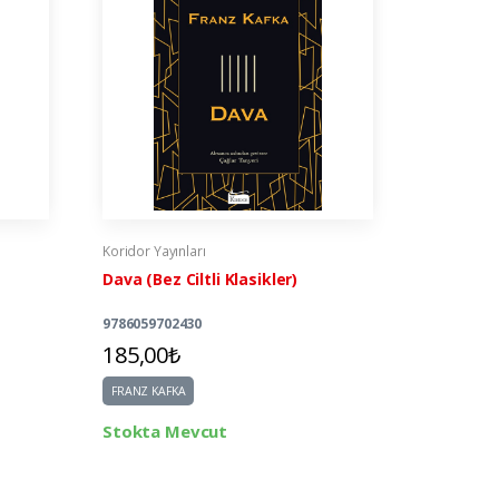
Koridor Yayınları
Koridor Yay
Dava (Bez Ciltli Klasikler)
Milena'Ya
Klasikler
9786059702430
978605970
185,00₺
220,00
FRANZ KAFKA
FRANZ KAF
Stokta Mevcut
Stokta 