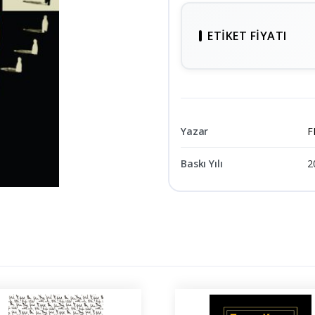
ETIKET FIYATI
Yazar
F
Baskı Yılı
2