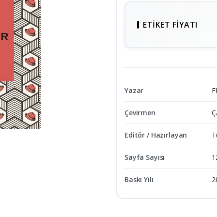
ETIKET FIYATI
Yazar
F
Çevirmen
Ç
Editör / Hazırlayan
T
Sayfa Sayısı
1
Baskı Yılı
2