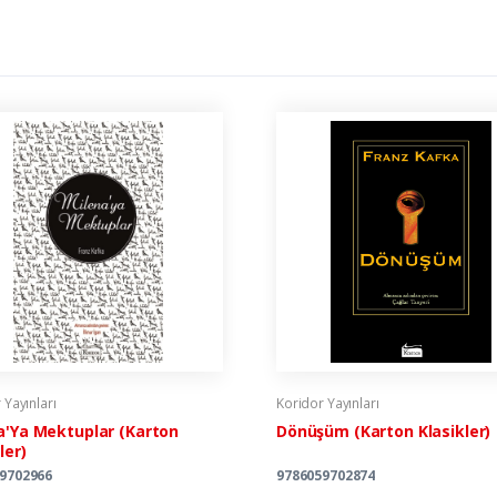
 Yayınları
Koridor Yayınları
a'Ya Mektuplar (Karton
Dönüşüm (Karton Klasikler)
ler)
9702966
9786059702874