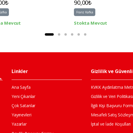
00₺
90,00₺
Kafka
Franz Kafka
ta Mevcut
Stokta Mevcut
Linkler
Gizlilik ve Güvenl
n.
Ana Sayfa
KVKK Aydınlatma Metn
Yeni Çıkanlar
Gizlilik ve Veri Politikas
Çok Satanlar
İlgili Kişi Başvuru For
Yayınevleri
Mesafeli Satış Sözleş
Yazarlar
İptal ve İade Koşulları