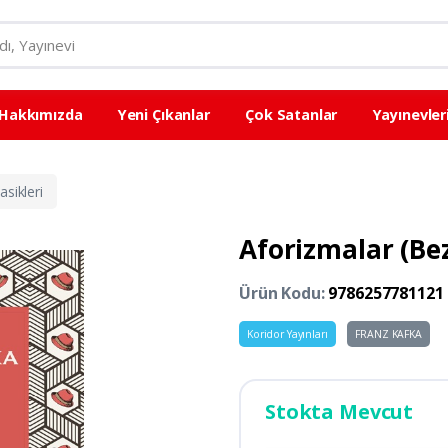
Hakkımızda
Yeni Çıkanlar
Çok Satanlar
Yayınevler
sikleri
Aforizmalar (Bez 
Ürün Kodu:
9786257781121
Koridor Yayınları
FRANZ KAFKA
Stokta Mevcut