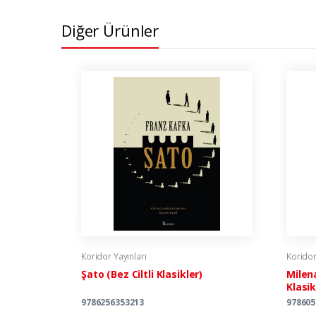
Diğer Ürünler
Koridor Yayınları
Koridor
Şato (Bez Ciltli Klasikler)
Milen
Klasik
9786256353213
978605