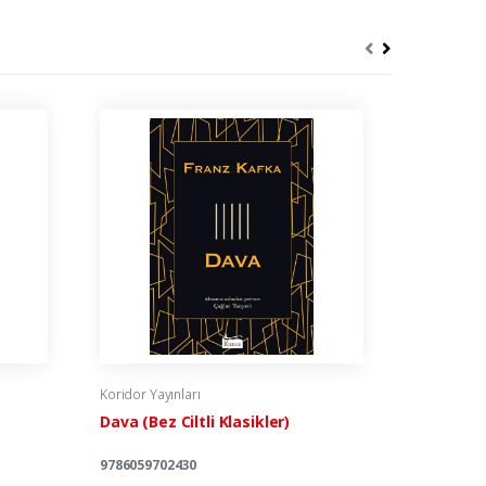
Koridor Yayınları
Koridor Yay
Dava (Bez Ciltli Klasikler)
Milena'Ya
Klasikler
9786059702430
978605970