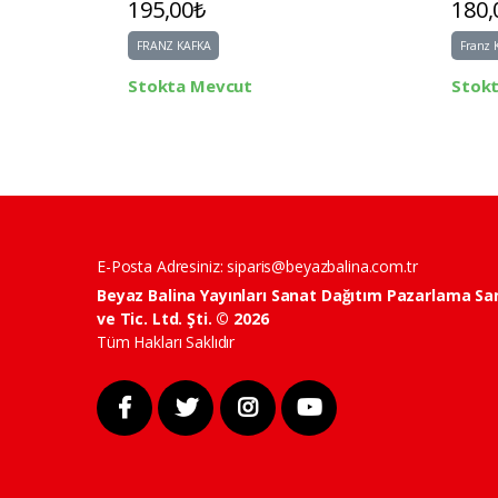
195,00₺
180,
FRANZ KAFKA
Franz 
Stokta Mevcut
Stok
E-Posta Adresiniz:
siparis@beyazbalina.com.tr
Beyaz Balina Yayınları Sanat Dağıtım Pazarlama Sa
ve Tic. Ltd. Şti. © 2026
Tüm Hakları Saklıdır