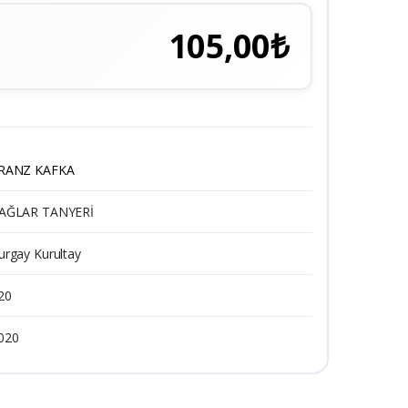
105,00₺
RANZ KAFKA
AĞLAR TANYERİ
urgay Kurultay
20
020