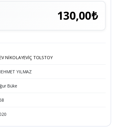
130,00₺
EV NİKOLAYEVİÇ TOLSTOY
EHMET YILMAZ
ğur Büke
68
020