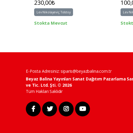
230,00₺
100,
Lev Nikolayeviç Tolstoy
Lev Ni
Stokta Mevcut
Stok
E-Posta Adresiniz:
siparis@beyazbalina.com.tr
Beyaz Balina Yayınları Sanat Dağıtım Pazarlama Sa
ve Tic. Ltd. Şti. © 2026
Tüm Hakları Saklıdır