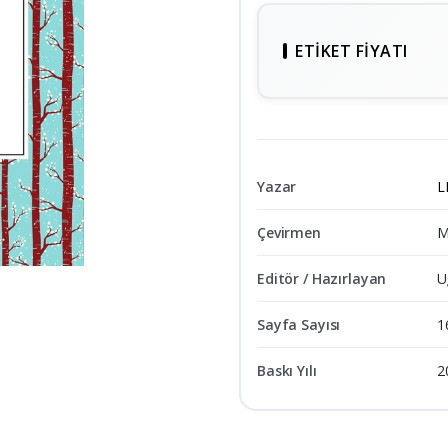
ETIKET FIYATI
Yazar
L
Çevirmen
M
Editör / Hazırlayan
U
Sayfa Sayısı
1
Baskı Yılı
2