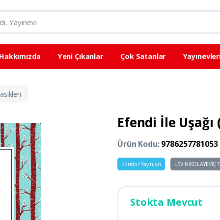
Hakkımızda
Yeni Çıkanlar
Çok Satanlar
Yayınevler
sikleri
Efendi İle Uşağı (
Ürün Kodu:
9786257781053
Koridor Yayınları
LEV NİKOLAYEVİÇ 
Stokta Mevcut