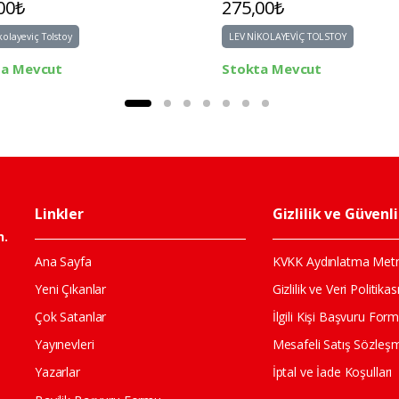
00₺
275,00₺
kolayeviç Tolstoy
LEV NİKOLAYEVİÇ TOLSTOY
ta Mevcut
Stokta Mevcut
Linkler
Gizlilik ve Güvenl
n.
Ana Sayfa
KVKK Aydınlatma Metn
Yeni Çıkanlar
Gizlilik ve Veri Politikas
Çok Satanlar
İlgili Kişi Başvuru For
Yayınevleri
Mesafeli Satış Sözleş
Yazarlar
İptal ve İade Koşulları