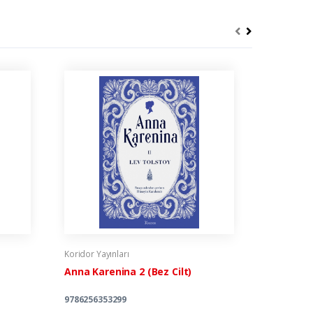
Koridor Yayınları
Koridor Yay
Anna Karenina 2 (Bez Cilt)
Ivan İlyi
Klasikler
9786256353299
978625778