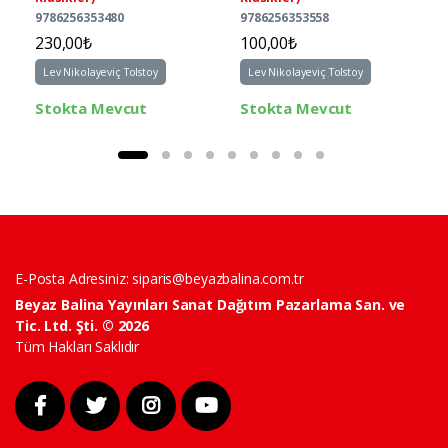
9786256353480
9786256353558
230,00₺
100,00₺
Lev Nikolayeviç Tolstoy
Lev Nikolayeviç Tolstoy
Stokta Mevcut
Stokta Mevcut
E-Posta Adresiniz:
siparis@beyazbalina.com.tr
Beyaz Balina Yayınları Sanat Dağıtım Pazarlama San. ve
Tic. Ltd. Şti. © 2026
Tüm Hakları Saklıdır