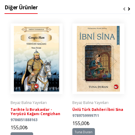
Diğer Ürünler
Beyaz Balina Yayınları
Beyaz Balina Yayınları
Tarihte İz Bırakanlar -
Ünlü Türk Dahileri İbni Sina
Yeryüzü Kağanı Cengizhan
9789759999711
9786051888163
155,00₺
155,00₺
Tuna Duran