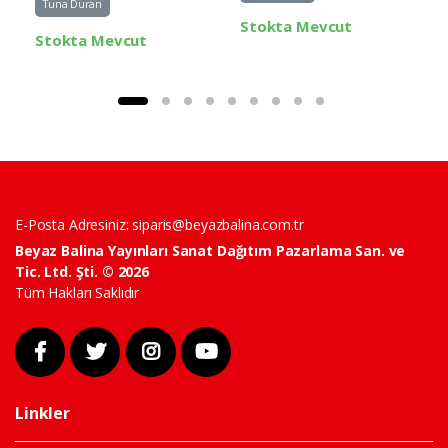
Tuna Duran
Stokta Mevcut
Stokta Mevcut
E-Posta Adresiniz:
siparis@beyazbalina.com.tr
Beyaz Balina Yayınları Sanat Dağıtım Pazarlama San. ve
Tic. Ltd. Şti. © 2026
Tüm Hakları Saklıdır
Linkler