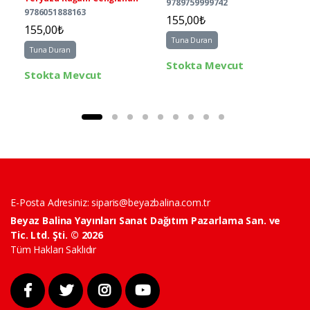
9789759999742
9786051888163
155,00₺
155,00₺
Tuna Duran
Tuna Duran
Stokta Mevcut
Stokta Mevcut
E-Posta Adresiniz:
siparis@beyazbalina.com.tr
Beyaz Balina Yayınları Sanat Dağıtım Pazarlama San. ve
Tic. Ltd. Şti. © 2026
Tüm Hakları Saklıdır