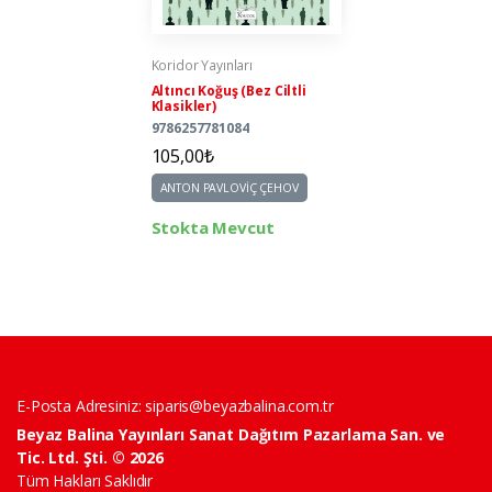
Koridor Yayınları
Altıncı Koğuş (Bez Ciltli
Klasikler)
9786257781084
105,00₺
ANTON PAVLOVİÇ ÇEHOV
Stokta Mevcut
E-Posta Adresiniz:
siparis@beyazbalina.com.tr
Beyaz Balina Yayınları Sanat Dağıtım Pazarlama San. ve
Tic. Ltd. Şti. © 2026
Tüm Hakları Saklıdır