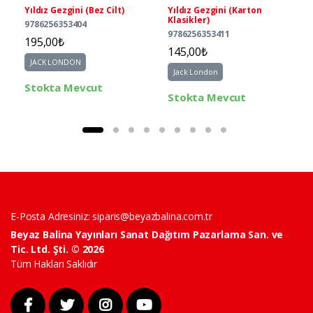
Yıldız Gezgini (Bez Cilt)
Yıldız Gezgini (Karton
Klasikler)
9786256353404
9786256353411
195,00₺
145,00₺
JACK LONDON
Jack London
Stokta Mevcut
Stokta Mevcut
E-Posta Adresiniz:
siparis@beyazbalina.com.tr
Beyaz Balina Yayınları Sanat Dağıtım Pazarlama San. ve
Tic. Ltd. Şti. © 2026
Tüm Hakları Saklıdır