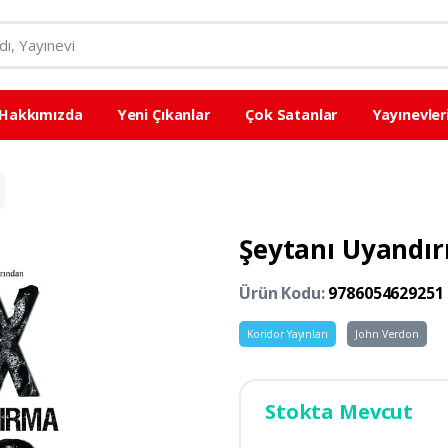
Hakkımızda
Yeni Çıkanlar
Çok Satanlar
Yayınevler
Şeytanı Uyandı
Ürün Kodu:
9786054629251
Koridor Yayınları
John Verdon
Stokta Mevcut