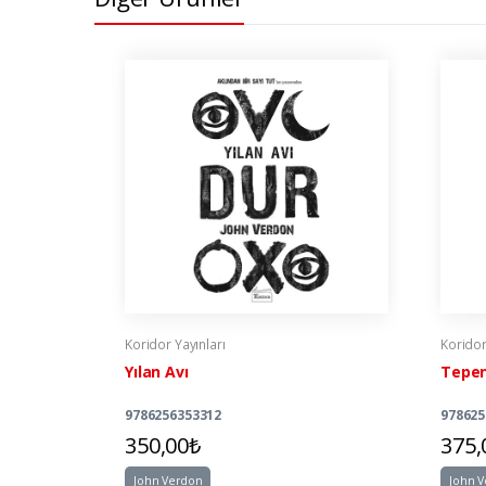
Koridor Yayınları
Koridor
Yılan Avı
Tepen
9786256353312
978625
350,00₺
375,
John Verdon
John 