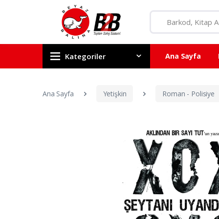
Kategoriler
Ana Sayfa
Ana Sayfa
Yetişkin
Roman - Polisiye