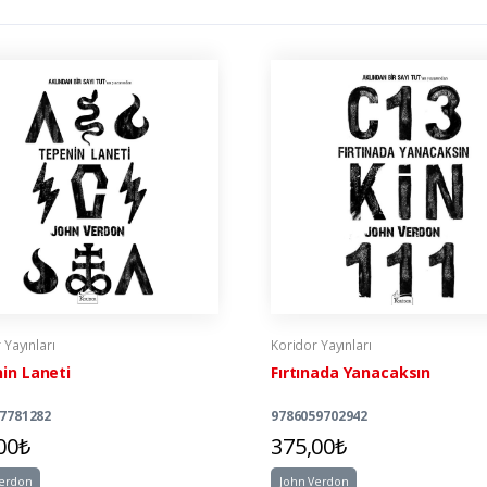
 Yayınları
Koridor Yayınları
in Laneti
Fırtınada Yanacaksın
7781282
9786059702942
00₺
375,00₺
Verdon
John Verdon