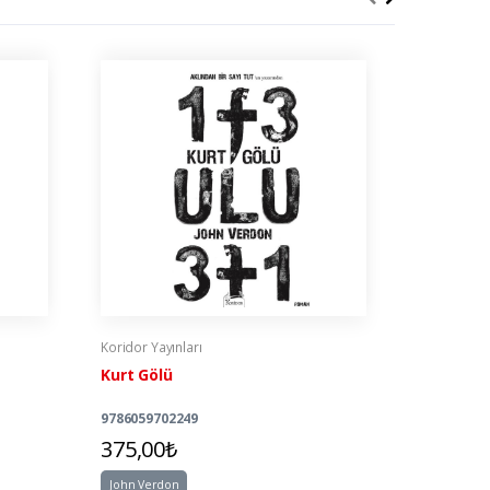
Koridor Yayınları
Koridor Yay
Kurt Gölü
Peter Pa
9786059702249
978605462
375,00₺
375,00
John Verdon
John Verd