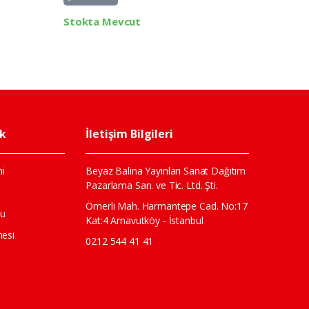
Stokta Mevcut
Stokta 
ik
İletişim Bilgileri
i
Beyaz Balina Yayınları Sanat Dağıtım
Pazarlama San. ve Tic. Ltd. Şti.
ı
Ömerli Mah. Harmantepe Cad. No:17
mu
Kat:4 Arnavutköy - İstanbul
mesi
0212 544 41 41