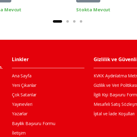
ta Mevcut
Stokta Mevcut
Linkler
Gizlilik ve Güvenl
n.
Ana Sayfa
KVKK Aydınlatma Metn
Yeni Çıkanlar
Gizlilik ve Veri Politikas
Çok Satanlar
İlgili Kişi Başvuru For
Yayınevleri
Mesafeli Satış Sözleş
Yazarlar
İptal ve İade Koşulları
Bayilik Başvuru Formu
İletişim