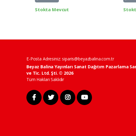
Stokta Mevcut
Stok
E-Posta Adresiniz:
siparis@beyazbalina.com.tr
Beyaz Balina Yayınları Sanat Dağıtım Pazarlama Sa
ve Tic. Ltd. Şti. © 2026
Tüm Hakları Saklıdır