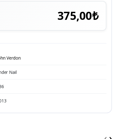
375,00₺
ohn Verdon
nder Nail
36
013