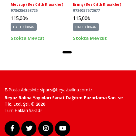
Meczup (Bez Ciltli Klasikler)
Ermiş (Bez Ciltli Klasikler)
9786256353725
9786057572677
115,00₺
115,00₺
HALİL CİBRAN
HALİL CİBRAN
Stokta Mevcut
Stokta Mevcut
E-Posta Adresiniz:
siparis@beyazbalina.com.tr
Beyaz Balina Yayınları Sanat Dağıtım Pazarlama San. ve
Tic. Ltd. Şti. © 2026
Tüm Hakları Saklıdır