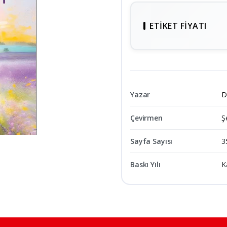
ETIKET FIYATI
Yazar
D
Çevirmen
Ş
Sayfa Sayısı
3
Baskı Yılı
K