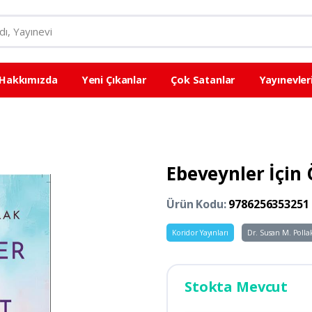
Hakkımızda
Yeni Çıkanlar
Çok Satanlar
Yayınevler
Ebeveynler İçin 
Ürün Kodu:
9786256353251
Koridor Yayınları
Dr. Susan M. Polla
Stokta Mevcut