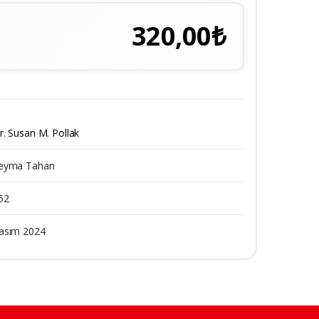
320,00₺
r. Susan M. Pollak
eyma Tahan
52
asım 2024