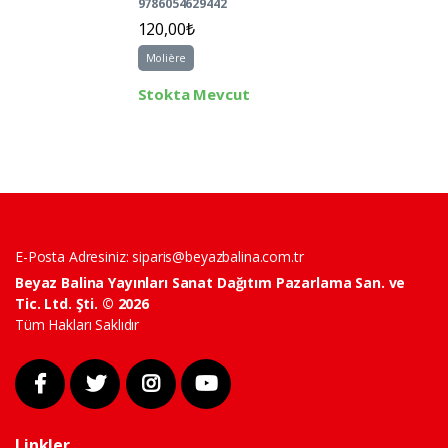
9786054629442
120,00₺
Molière
Stokta Mevcut
E-Posta Adresiniz:
siparis@beyazbalina.com.tr
Beyaz Balina Yayınları Sanat Dağıtım Pazarlama San. ve
Tic. Ltd. Şti. © 2026
Tüm Hakları Saklıdır
Linkler