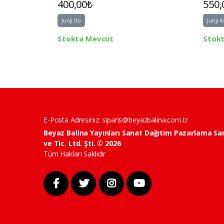
400,00₺
550,
Junji İto
Junji İ
Stokta Mevcut
Stok
E-Posta Adresiniz:
siparis@beyazbalina.com.tr
Beyaz Balina Yayınları Sanat Dağıtım Pazarlama Sa
ve Tic. Ltd. Şti. © 2026
Tüm Hakları Saklıdır