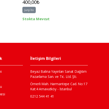
400,00₺
1.500,
Junji İto
JUNJI ITO
Stokta Mevcut
Stokta 
ik
İletişim Bilgileri
i
Beyaz Balina Yayınları Sanat Dağıtım
Pazarlama San. ve Tic. Ltd. Şti.
ı
Ömerli Mah. Harmantepe Cad. No:17
mu
Kat:4 Arnavutköy - İstanbul
mesi
0212 544 41 41