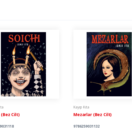
ıta
Kayıp Kıta
 (Bez Cilt)
Mezarlar (Bez Cilt)
9031118
9786259031132