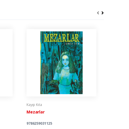
Kayıp Kıta
Kayıp Kıta
Mezarlar
Çarpık D
9786259031125
978625932