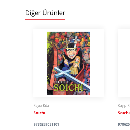
Diğer Ürünler
Kayıp Kıta
Kayıp K
Soıchı
Soıchı
9786259031101
978625