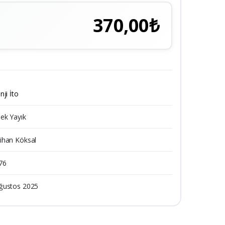
370,00₺
nji İto
pek Yayık
ihan Köksal
76
ğustos 2025