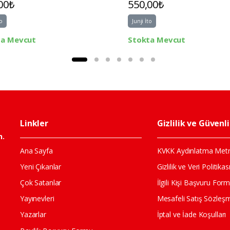
00₺
550,00₺
to
Junji İto
ta Mevcut
Stokta Mevcut
Linkler
Gizlilik ve Güvenl
n.
Ana Sayfa
KVKK Aydınlatma Metn
Yeni Çıkanlar
Gizlilik ve Veri Politikas
Çok Satanlar
İlgili Kişi Başvuru For
Yayınevleri
Mesafeli Satış Sözleş
Yazarlar
İptal ve İade Koşulları