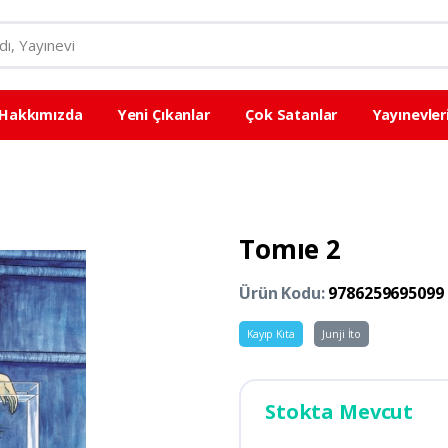
Hakkımızda
Yeni Çıkanlar
Çok Satanlar
Yayınevler
Tomıe 2
Ürün Kodu:
9786259695099
Kayıp Kıta
Junji İto
Stokta Mevcut