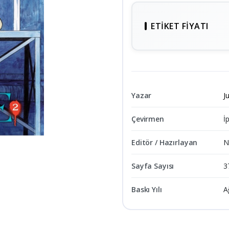
ETIKET FIYATI
Yazar
Ju
Çevirmen
İ
Editör / Hazırlayan
N
Sayfa Sayısı
3
Baskı Yılı
A