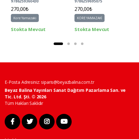
9786259360430
9786259695075
270,00₺
270,00₺
Kore Yamazaki
KORE YAMAZAKİ
Stokta Mevcut
Stokta Mevcut
E-Posta Adresiniz:
siparis@beyazbalina.com.tr
Beyaz Balina Yayınları Sanat Dağıtım Pazarlama San. ve
Tic. Ltd. Şti. © 2026
Tüm Hakları Saklıdır