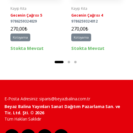
Kayıp Kıta
Kayıp Kıta
Gecenin Çağrısı 5
Gecenin Çağrısı 4
9786259324029
9786259324012
270,00₺
270,00₺
Kotoyama
Kotoyama
Stokta Mevcut
Stokta Mevcut
E-Posta Adresiniz:
siparis@beyazbalina.com.tr
Beyaz Balina Yayınları Sanat Dağıtım Pazarlama San. ve
Tic. Ltd. Şti. © 2026
Tüm Hakları Saklıdır