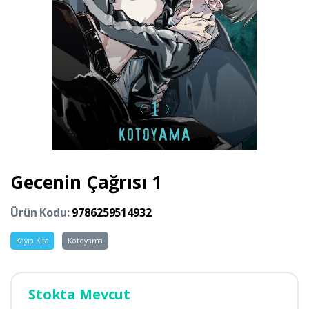
Gecenin Çağrısı 1
Ürün Kodu:
9786259514932
Kayıp Kıta
Kotoyama
Stokta Mevcut