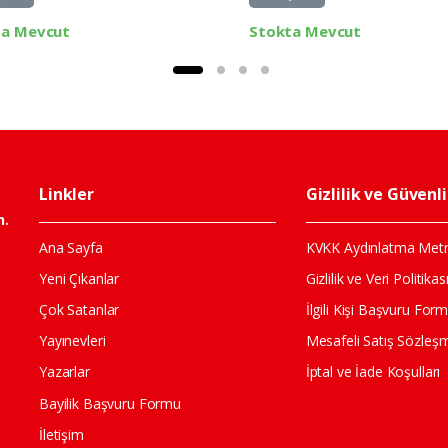
ta Mevcut
Stokta Mevcut
Linkler
Gizlilik ve Güvenl
n.
Ana Sayfa
KVKK Aydınlatma Metn
Yeni Çıkanlar
Gizlilik ve Veri Politikas
Çok Satanlar
İlgili Kişi Başvuru For
Yayınevleri
Mesafeli Satış Sözleş
Yazarlar
İptal ve İade Koşulları
Bayilik Başvuru Formu
İletişim