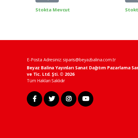
Stokta Mevcut
Stok
E-Posta Adresiniz:
siparis@beyazbalina.com.tr
Beyaz Balina Yayınları Sanat Dağıtım Pazarlama Sa
ve Tic. Ltd. Şti. © 2026
Tüm Hakları Saklıdır