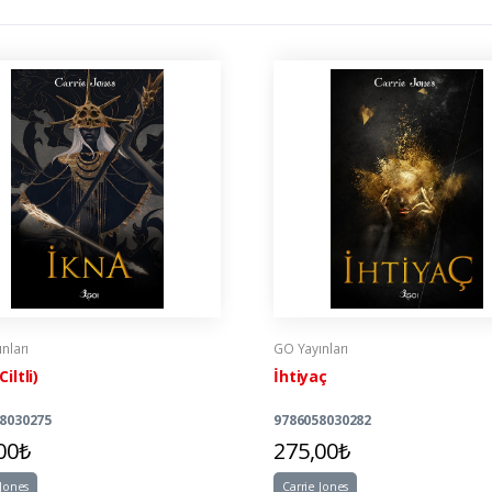
nları
GO Yayınları
iltli)
İhtiyaç
8030275
9786058030282
00₺
275,00₺
 Jones
Carrie Jones