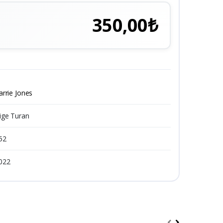
350,00₺
arrie Jones
ige Turan
52
022