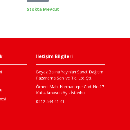
Stokta Mevcut
Stokta 
ik
İletişim Bilgileri
i
Beyaz Balina Yayınları Sanat Dağıtım
Pazarlama San. ve Tic. Ltd. Şti.
ı
Ömerli Mah. Harmantepe Cad. No:17
mu
Kat:4 Arnavutköy - İstanbul
mesi
0212 544 41 41