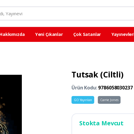
Hakkımızda
Yeni Çıkanlar
Çok Satanlar
Yayınevler
Tutsak (Ciltli)
Ürün Kodu:
9786058030237
GO Yayınları
Carrie Jones
Stokta Mevcut