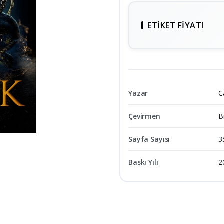
ETIKET FIYATI
Yazar
C
Çevirmen
B
Sayfa Sayısı
3
Baskı Yılı
2