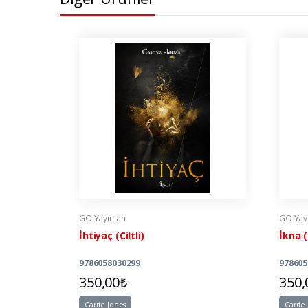
GO Yayınları
GO Yayı
İhtiyaç (Ciltli)
İkna (C
9786058030299
978605
350,00₺
350,
Carrie Jones
Carrie