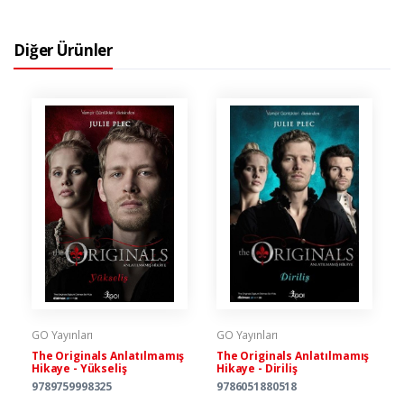
Diğer Ürünler
GO Yayınları
GO Yayınları
The Originals Anlatılmamış
The Originals Anlatılmamış
Hikaye - Yükseliş
Hikaye - Diriliş
9789759998325
9786051880518