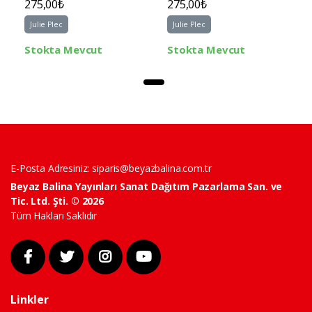
275,00₺
275,00₺
Julie Plec
Julie Plec
Stokta Mevcut
Stokta Mevcut
E-Posta Adresiniz:
siparis@beyazbalina.com.tr
Beyaz Balina Yayınları Sanat Dağıtım Pazarlama San. ve
Tic. Ltd. Şti. © 2026
Tüm Hakları Saklıdır
Linkler