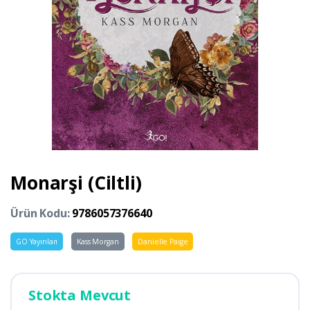
Monarşi (Ciltli)
Ürün Kodu:
9786057376640
GO Yayınları
Kass Morgan
Danielle Paige
Stokta Mevcut