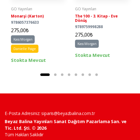
GO Yayınları
GO Yayınları
Monarşi (Karton)
The 100 - 3. Kitap - Eve
Dönüş
9786057376633
9789759998288
275,00₺
275,00₺
Kass Morgan
Kass Morgan
Danielle Paige
Stokta Mevcut
Stokta Mevcut
E-Posta Adresiniz:
siparis@beyazbalina.com.tr
Beyaz Balina Yayınları Sanat Dağıtım Pazarlama San. ve
Tic. Ltd. Şti. © 2026
Tüm Hakları Saklıdır