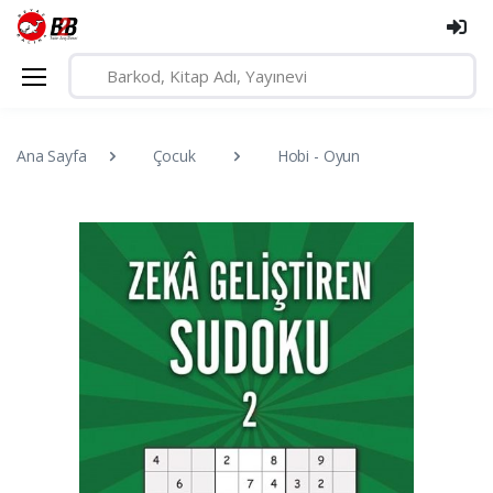
Ana Sayfa
Çocuk
Hobi - Oyun