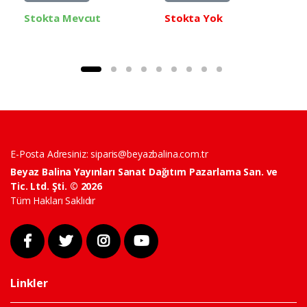
Stokta Mevcut
Stokta Yok
E-Posta Adresiniz:
siparis@beyazbalina.com.tr
Beyaz Balina Yayınları Sanat Dağıtım Pazarlama San. ve
Tic. Ltd. Şti. © 2026
Tüm Hakları Saklıdır
Linkler