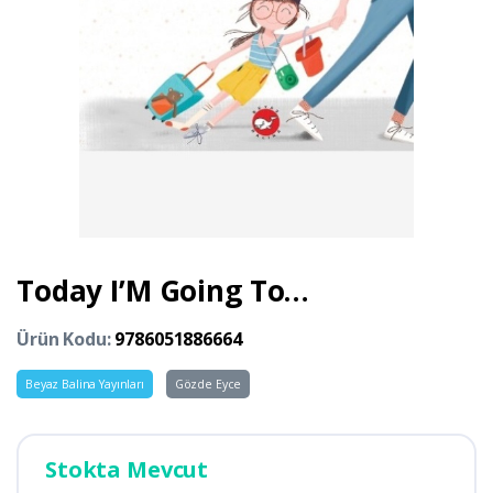
Today I’M Going To…
Ürün Kodu:
9786051886664
Beyaz Balina Yayınları
Gözde Eyce
Stokta Mevcut