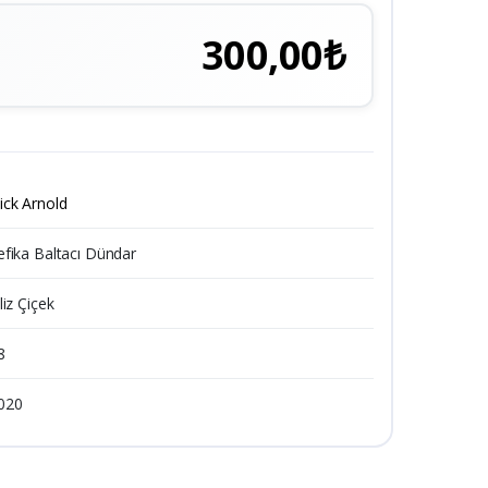
300,00₺
ick Arnold
efika Baltacı Dündar
liz Çiçek
8
020