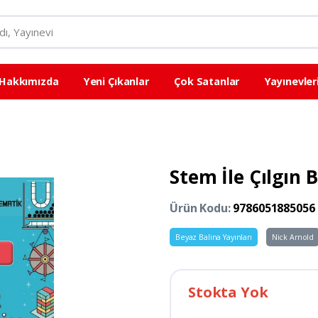
Hakkımızda
Yeni Çıkanlar
Çok Satanlar
Yayınevler
Stem İle Çılgın 
Ürün Kodu:
9786051885056
Beyaz Balina Yayınları
Nick Arnold
Stokta Yok