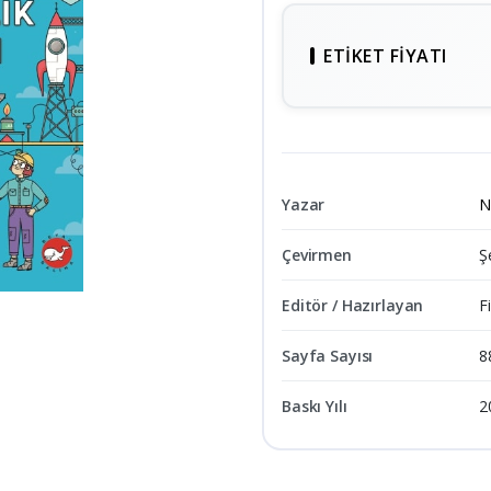
ETIKET FIYATI
Yazar
N
Çevirmen
Ş
Editör / Hazırlayan
Fi
Sayfa Sayısı
8
Baskı Yılı
2