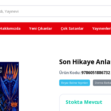
Hakkımızda
Yeni Çıkanlar
Çok Satanlar
Yayınevler
Son Hikaye Anlat
Ürün Kodu:
9786051886732
Beyaz Balina Yayınları
Donna Barba
Stokta Mevcut