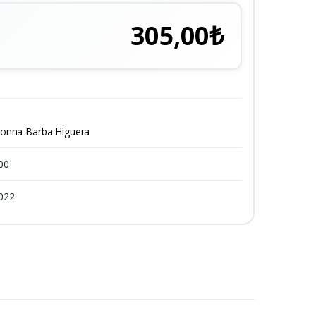
305,00₺
onna Barba Higuera
00
022