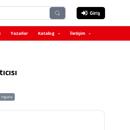
Giriş
i
Yazarlar
Katalog
İletişim
ıcısı
 Higuera