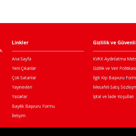
Linkler
Gizlilik ve Güvenl
n.
Ana Sayfa
KVKK Aydınlatma Metn
Yeni Çıkanlar
Gizlilik ve Veri Politikas
Çok Satanlar
İlgili Kişi Başvuru For
Yayınevleri
Mesafeli Satış Sözleş
Yazarlar
İptal ve İade Koşulları
Bayilik Başvuru Formu
İletişim