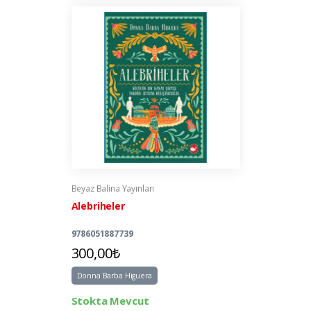
Beyaz Balina Yayınları
Alebriheler
9786051887739
300,00₺
Donna Barba Higuera
Stokta Mevcut