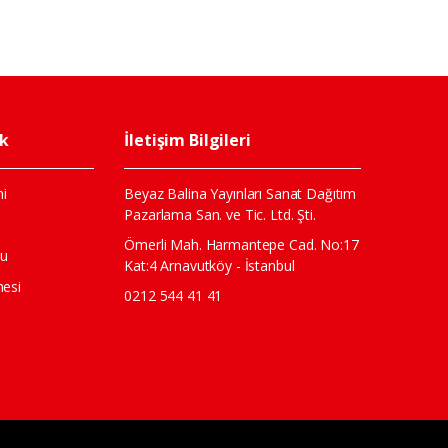
ik
İletişim Bilgileri
i
Beyaz Balina Yayınları Sanat Dağıtım
Pazarlama San. ve Tic. Ltd. Şti.
ı
Ömerli Mah. Harmantepe Cad. No:17
mu
Kat:4 Arnavutköy - İstanbul
mesi
0212 544 41 41