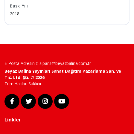
Baskı Yılı
2018
E-Posta Adresiniz:
siparis@beyazbalina.com.tr
Beyaz Balina Yayınları Sanat Dağıtım Pazarlama San. ve
Tic. Ltd. Şti. © 2026
Tüm Hakları Saklıdır
Linkler