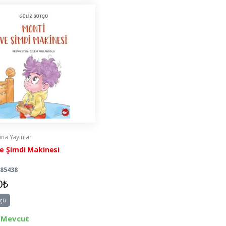
na Yayınları
e Şimdi Makinesi
885438
0₺
tçü
 Mevcut