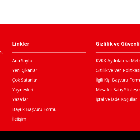
Linkler
Gizlilik ve Güvenl
n.
Ana Sayfa
KVKK Aydınlatma Metn
Yeni Çıkanlar
Gizlilik ve Veri Politikas
Çok Satanlar
İlgili Kişi Başvuru For
Yayınevleri
Mesafeli Satış Sözleş
Yazarlar
İptal ve İade Koşulları
Bayilik Başvuru Formu
İletişim