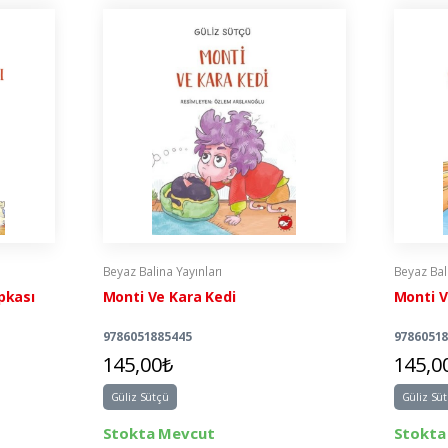
Beyaz Balina Yayınları
Beyaz Bali
pkası
Monti Ve Kara Kedi
Monti V
9786051885445
9786051
145,00₺
145,0
Güliz Sütçü
Güliz Sü
Stokta Mevcut
Stokta