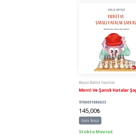
Beyaz Balina Yayınları
Monti Ve Şanslı Hatalar Şa
9786051886633
145,00₺
Güliz Sütçü
Stokta Mevcut