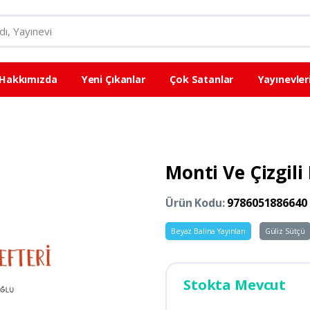
Hakkımızda
Yeni Çıkanlar
Çok Satanlar
Yayınevler
Monti Ve Çizgili
Ürün Kodu:
9786051886640
Beyaz Balina Yayınları
Güliz Sütçü
Stokta Mevcut