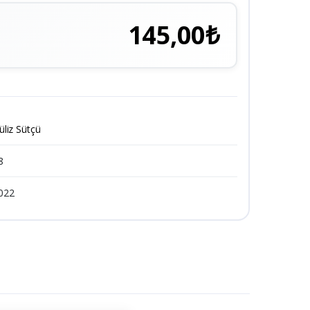
145,00₺
üliz Sütçü
8
022