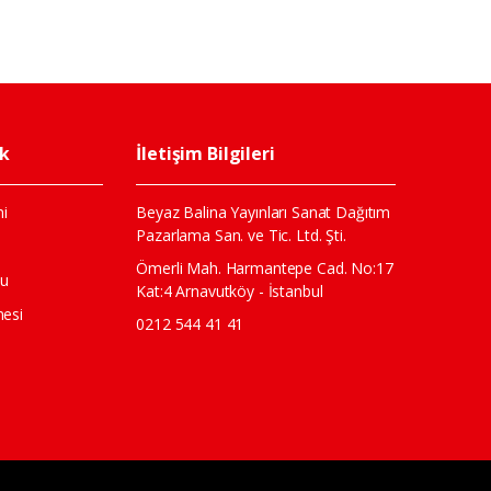
ik
İletişim Bilgileri
i
Beyaz Balina Yayınları Sanat Dağıtım
Pazarlama San. ve Tic. Ltd. Şti.
ı
Ömerli Mah. Harmantepe Cad. No:17
mu
Kat:4 Arnavutköy - İstanbul
mesi
0212 544 41 41