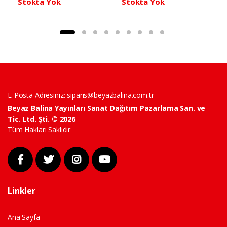
Stokta Yok
Stokta Yok
E-Posta Adresiniz:
siparis@beyazbalina.com.tr
Beyaz Balina Yayınları Sanat Dağıtım Pazarlama San. ve
Tic. Ltd. Şti. © 2026
Tüm Hakları Saklıdır
Linkler
Ana Sayfa