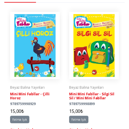
Beyaz Balina Yayınları
Beyaz Balina Yayınları
Mini Mini Fabllar - Çilli
Mini Mini Fabllar - Silgi Sil
Horoz
Sil / Mini Mini Fabllar
9789759998929
9789759998899
15,00₺
15,00₺
Fatma Işık
Fatma Işık