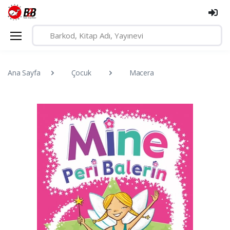
Ana Sayfa
Çocuk
Macera