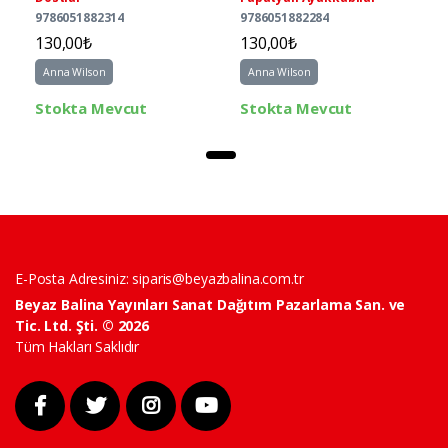
9786051882314
9786051882284
130,00₺
130,00₺
Anna Wilson
Anna Wilson
Stokta Mevcut
Stokta Mevcut
E-Posta Adresiniz:
siparis@beyazbalina.com.tr
Beyaz Balina Yayınları Sanat Dağıtım Pazarlama San. ve
Tic. Ltd. Şti. © 2026
Tüm Hakları Saklıdır