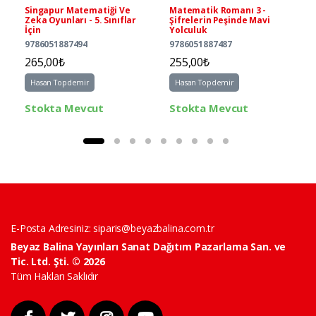
Singapur Matematiği Ve
Matematik Romanı 3 -
Zeka Oyunları - 5. Sınıflar
Şifrelerin Peşinde Mavi
İçin
Yolculuk
9786051887494
9786051887487
265,00₺
255,00₺
Hasan Topdemir
Hasan Topdemir
Stokta Mevcut
Stokta Mevcut
E-Posta Adresiniz:
siparis@beyazbalina.com.tr
Beyaz Balina Yayınları Sanat Dağıtım Pazarlama San. ve
Tic. Ltd. Şti. © 2026
Tüm Hakları Saklıdır