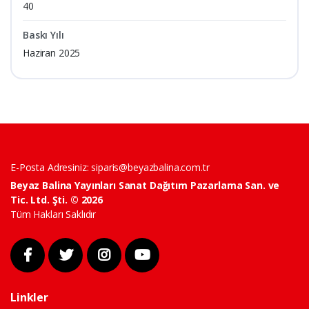
40
Baskı Yılı
Haziran 2025
E-Posta Adresiniz:
siparis@beyazbalina.com.tr
Beyaz Balina Yayınları Sanat Dağıtım Pazarlama San. ve
Tic. Ltd. Şti. © 2026
Tüm Hakları Saklıdır
Linkler