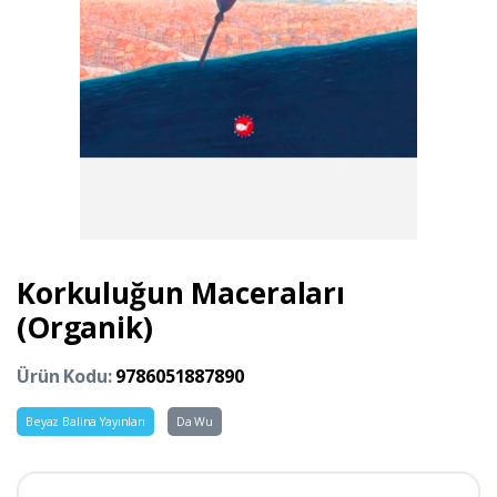
Korkuluğun Maceraları
(Organik)
Ürün Kodu:
9786051887890
Beyaz Balina Yayınları
Da Wu