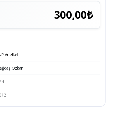
300,00₺
&P Voelkel
ağdaş Özkan
24
012