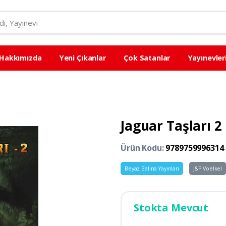
Hakkımızda
Yeni Çıkanlar
Çok Satanlar
Yayınevler
Jaguar Taşları 
Ürün Kodu:
9789759996314
Beyaz Balina Yayınları
J&P Voelkel
Stokta Mevcut