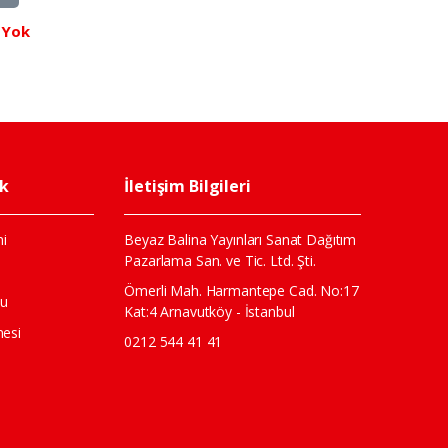
 Yok
ik
İletişim Bilgileri
i
Beyaz Balina Yayınları Sanat Dağıtım
Pazarlama San. ve Tic. Ltd. Şti.
ı
Ömerli Mah. Harmantepe Cad. No:17
mu
Kat:4 Arnavutköy - İstanbul
mesi
0212 544 41 41