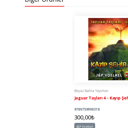
Beyaz Balina Yayınları
Jaguar Taşları 4 - Kayıp Şeh
9789759998318
300,00₺
J&P Voelkel