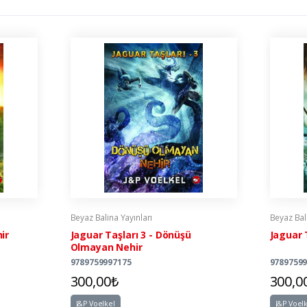
Beyaz Balina Yayınları
Beyaz Bali
ir
Jaguar Taşları 3 - Dönüşü
Jaguar 
Olmayan Nehir
9789759997175
9789759
300,00₺
300,0
J&P Voelkel
J&P Voel