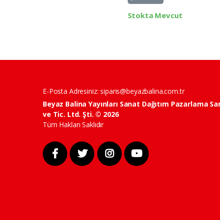
Stokta Mevcut
E-Posta Adresiniz:
siparis@beyazbalina.com.tr
Beyaz Balina Yayınları Sanat Dağıtım Pazarlama Sa
ve Tic. Ltd. Şti. © 2026
Tüm Hakları Saklıdır