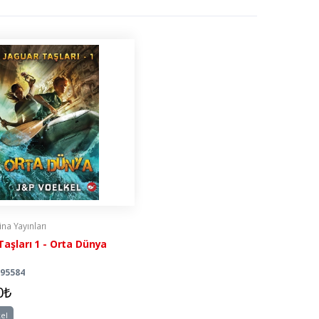
na Yayınları
Taşları 1 - Orta Dünya
995584
0₺
kel