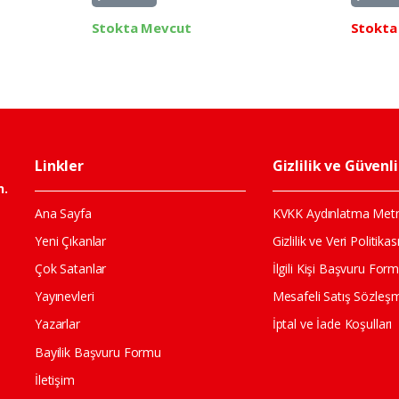
Stokta Mevcut
Stokta
Linkler
Gizlilik ve Güvenl
n.
Ana Sayfa
KVKK Aydınlatma Metn
Yeni Çıkanlar
Gizlilik ve Veri Politikas
Çok Satanlar
İlgili Kişi Başvuru For
Yayınevleri
Mesafeli Satış Sözleş
Yazarlar
İptal ve İade Koşulları
Bayilik Başvuru Formu
İletişim