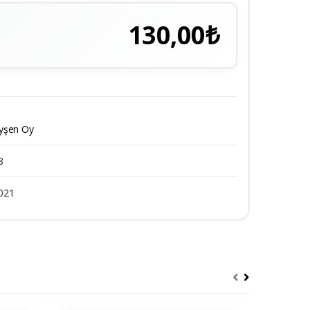
130,00₺
yşen Oy
8
021