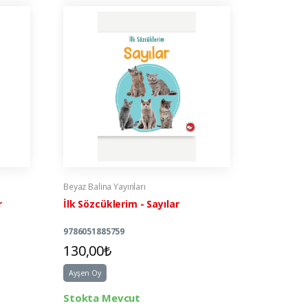
Beyaz Balina Yayınları
Beyaz Balin
r
İlk Sözcüklerim - Sayılar
İlk Sözcü
9786051885759
978605188
130,00₺
130,00
Ayşen Oy
Ayşen Oy
Stokta Mevcut
Stokta 