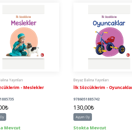
alina Yayınları
Beyaz Balina Yayınları
özcüklerim - Meslekler
İlk Sözcüklerim - Oyuncakla
1885735
9786051885742
00₺
130,00₺
 Oy
Ayşen Oy
ta Mevcut
Stokta Mevcut