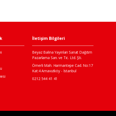
ik
İletişim Bilgileri
i
Beyaz Balina Yayınları Sanat Dağıtım
Pazarlama San. ve Tic. Ltd. Şti.
ı
Ömerli Mah. Harmantepe Cad. No:17
mu
Kat:4 Arnavutköy - İstanbul
mesi
0212 544 41 41