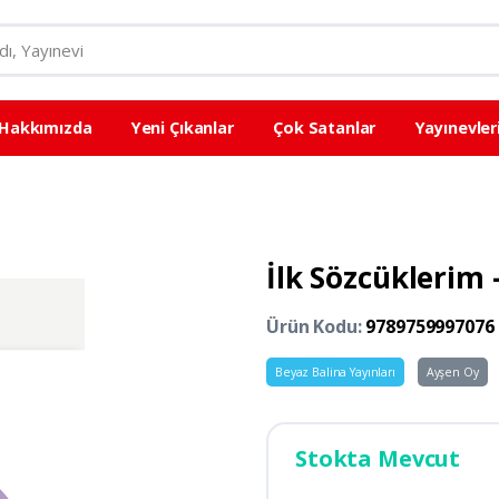
Hakkımızda
Yeni Çıkanlar
Çok Satanlar
Yayınevler
İlk Sözcüklerim 
Ürün Kodu:
9789759997076
Beyaz Balina Yayınları
Ayşen Oy
Stokta Mevcut