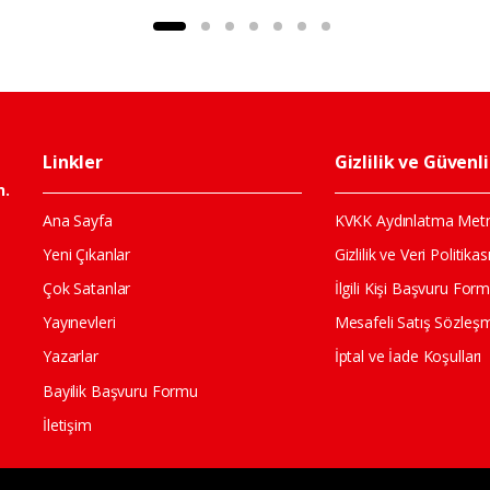
Linkler
Gizlilik ve Güvenl
n.
Ana Sayfa
KVKK Aydınlatma Metn
Yeni Çıkanlar
Gizlilik ve Veri Politikas
Çok Satanlar
İlgili Kişi Başvuru For
Yayınevleri
Mesafeli Satış Sözleş
Yazarlar
İptal ve İade Koşulları
Bayilik Başvuru Formu
İletişim