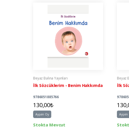
Beyaz Balina Yayınları
Beyaz B
İlk Sözcüklerim - Benim Hakkımda
İlk S
9786051885766
978605
130,00₺
130,
Ayşen Oy
Ayşen
Stokta Mevcut
Stok