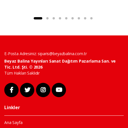
E-Posta Adresiniz:
siparis@beyazbalina.com.tr
Beyaz Balina Yayınları Sanat Dağıtım Pazarlama San. ve
Tic. Ltd. Şti. © 2026
Tüm Hakları Saklıdır
Linkler
Ana Sayfa