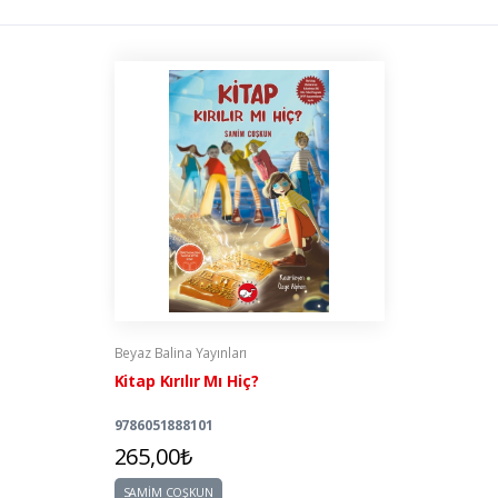
Beyaz Balina Yayınları
Kitap Kırılır Mı Hiç?
9786051888101
265,00₺
SAMİM COŞKUN