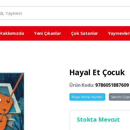
Hakkımızda
Yeni Çıkanlar
Çok Satanlar
Yayınevler
Hayal Et Çocuk
Ürün Kodu:
9786051887609
Beyaz Balina Yayınları
Samim Coşk
Stokta Mevcut