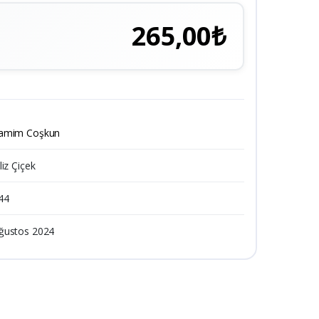
265,00₺
amim Coşkun
liz Çiçek
44
ğustos 2024