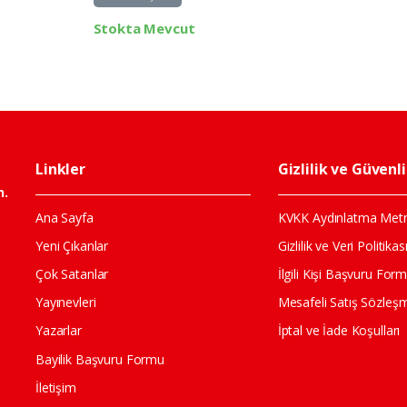
Stokta Mevcut
Linkler
Gizlilik ve Güvenl
n.
Ana Sayfa
KVKK Aydınlatma Metn
Yeni Çıkanlar
Gizlilik ve Veri Politikas
Çok Satanlar
İlgili Kişi Başvuru For
Yayınevleri
Mesafeli Satış Sözleş
Yazarlar
İptal ve İade Koşulları
Bayilik Başvuru Formu
İletişim