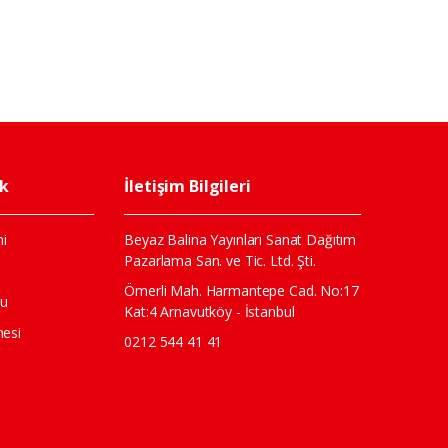
ik
İletişim Bilgileri
i
Beyaz Balina Yayınları Sanat Dağıtım
Pazarlama San. ve Tic. Ltd. Şti.
ı
Ömerli Mah. Harmantepe Cad. No:17
mu
Kat:4 Arnavutköy - İstanbul
mesi
0212 544 41 41