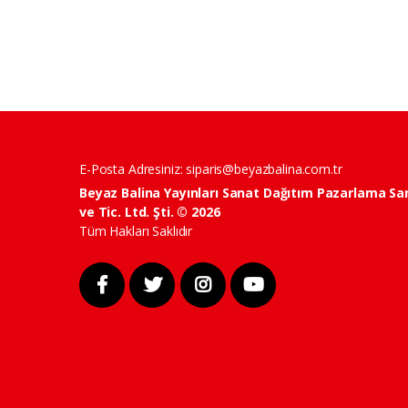
E-Posta Adresiniz:
siparis@beyazbalina.com.tr
Beyaz Balina Yayınları Sanat Dağıtım Pazarlama Sa
ve Tic. Ltd. Şti. © 2026
Tüm Hakları Saklıdır