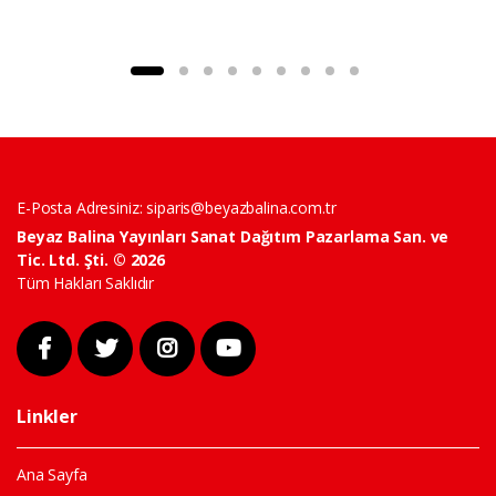
E-Posta Adresiniz:
siparis@beyazbalina.com.tr
Beyaz Balina Yayınları Sanat Dağıtım Pazarlama San. ve
Tic. Ltd. Şti. © 2026
Tüm Hakları Saklıdır
Linkler
Ana Sayfa