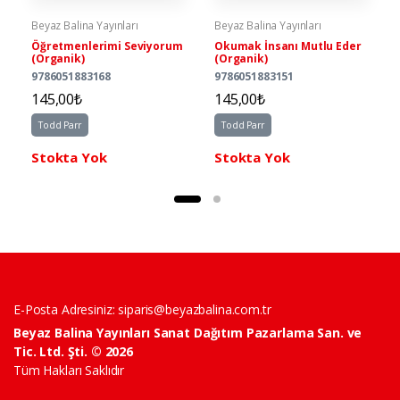
Beyaz Balina Yayınları
Beyaz Balina Yayınları
Öğretmenlerimi Seviyorum
Okumak İnsanı Mutlu Eder
(Organik)
(Organik)
9786051883168
9786051883151
145,00₺
145,00₺
Todd Parr
Todd Parr
Stokta Yok
Stokta Yok
E-Posta Adresiniz:
siparis@beyazbalina.com.tr
Beyaz Balina Yayınları Sanat Dağıtım Pazarlama San. ve
Tic. Ltd. Şti. © 2026
Tüm Hakları Saklıdır