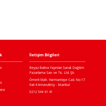
ik
İletişim Bilgileri
i
Beyaz Balina Yayınları Sanat Dağıtım
Pazarlama San. ve Tic. Ltd. Şti.
ı
Ömerli Mah. Harmantepe Cad. No:17
mu
Kat:4 Arnavutköy - İstanbul
mesi
0212 544 41 41