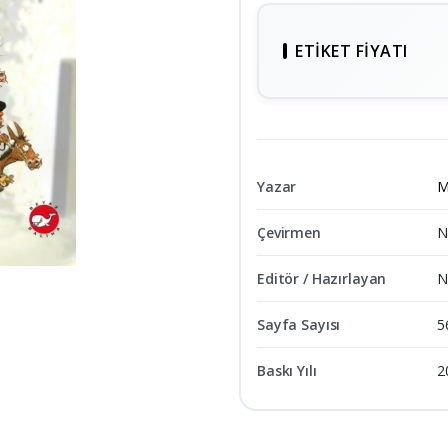
ETIKET FIYATI
Yazar
M
Çevirmen
N
Editör / Hazırlayan
N
Sayfa Sayısı
5
Baskı Yılı
2