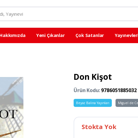
Hakkımızda
Yeni Çıkanlar
Çok Satanlar
Yayınevler
Don Kişot
Ürün Kodu:
9786051885032
Beyaz Balina Yayınları
Miguel de Ce
Stokta Yok