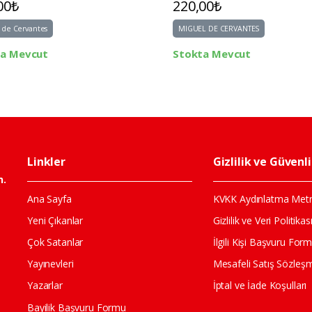
00₺
220,00₺
 de Cervantes
MIGUEL DE CERVANTES
ta Mevcut
Stokta Mevcut
Linkler
Gizlilik ve Güvenl
n.
Ana Sayfa
KVKK Aydınlatma Metn
Yeni Çıkanlar
Gizlilik ve Veri Politikas
Çok Satanlar
İlgili Kişi Başvuru For
Yayınevleri
Mesafeli Satış Sözleş
Yazarlar
İptal ve İade Koşulları
Bayilik Başvuru Formu