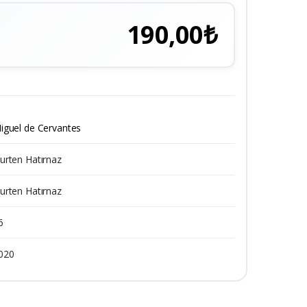
190,00₺
iguel de Cervantes
urten Hatırnaz
urten Hatırnaz
6
020