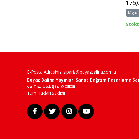
175,
Miguel
Stok
E-Posta Adresiniz:
siparis@beyazbalina.com.tr
Beyaz Balina Yayınları Sanat Dağıtım Pazarlama Sa
ve Tic. Ltd. Şti. © 2026
Tüm Hakları Saklıdır