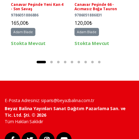
Canavar Peşinde Yeni Kan 4
Canavar Peşinde 66 -
- Son Savaş
Acımasız Boğa Tauron
9786051886886
9786051886831
165,00₺
120,00₺
Adam Blade
Adam Blade
Stokta Mevcut
Stokta Mevcut
E-Posta Adresiniz:
siparis@beyazbalina.com.tr
Beyaz Balina Yayınları Sanat Dağıtım Pazarlama San. ve
Tic. Ltd. Şti. © 2026
Tüm Hakları Saklıdır