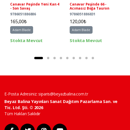
Canavar Peşinde Yeni Kan 4
Canavar Peşinde 66 -
- Son Savaş
Acımasız Boğa Tauron
9786051886886
9786051886831
165,00₺
120,00₺
Adam Blade
Adam Blade
Stokta Mevcut
Stokta Mevcut
E-Posta Adresiniz:
siparis@beyazbalina.com.tr
Beyaz Balina Yayınları Sanat Dağıtım Pazarlama San. ve
Tic. Ltd. Şti. © 2026
Tüm Hakları Saklıdır