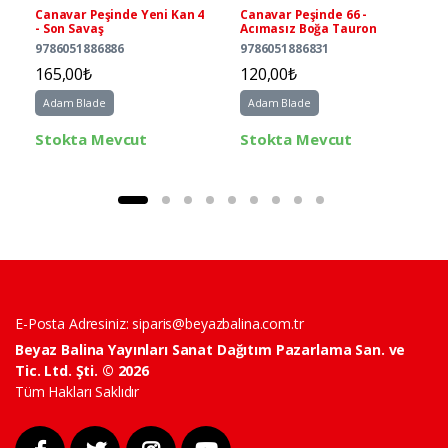
Canavar Peşinde Yeni Kan 4
Canavar Peşinde 66 -
- Son Savaş
Acımasız Boğa Tauron
9786051886886
9786051886831
165,00₺
120,00₺
Adam Blade
Adam Blade
Stokta Mevcut
Stokta Mevcut
E-Posta Adresiniz:
siparis@beyazbalina.com.tr
Beyaz Balina Yayınları Sanat Dağıtım Pazarlama San. ve
Tic. Ltd. Şti. © 2026
Tüm Hakları Saklıdır