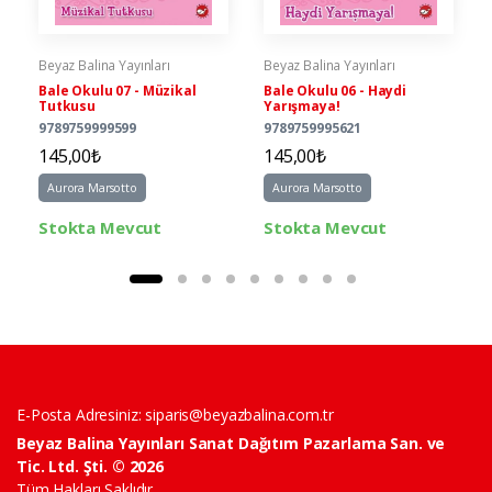
Beyaz Balina Yayınları
Beyaz Balina Yayınları
Bale Okulu 07 - Müzikal
Bale Okulu 06 - Haydi
Tutkusu
Yarışmaya!
9789759999599
9789759995621
145,00₺
145,00₺
Aurora Marsotto
Aurora Marsotto
Stokta Mevcut
Stokta Mevcut
E-Posta Adresiniz:
siparis@beyazbalina.com.tr
Beyaz Balina Yayınları Sanat Dağıtım Pazarlama San. ve
Tic. Ltd. Şti. © 2026
Tüm Hakları Saklıdır