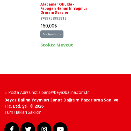
Afacanlar Okulda -
Papağan Hanım'In Yağmur
Ormanı Dersleri
9789759993818
160,00₺
Michael Cox
Stokta Mevcut
E-Posta Adresiniz:
siparis@beyazbalina.com.tr
Beyaz Balina Yayınları Sanat Dağıtım Pazarlama San. ve
Tic. Ltd. Şti. © 2026
Tüm Hakları Saklıdır