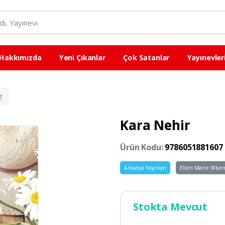
Hakkımızda
Yeni Çıkanlar
Çok Satanlar
Yayınevler
z
Kara Nehir
Ürün Kodu:
9786051881607
Arkadya Yayınları
Ellen Marie Wis
Stokta Mevcut