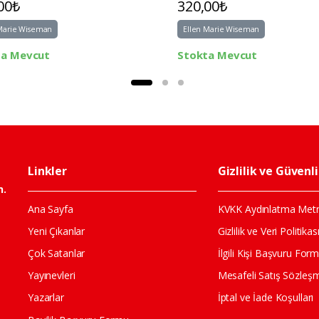
00₺
320,00₺
Marie Wiseman
Ellen Marie Wiseman
ta Mevcut
Stokta Mevcut
Linkler
Gizlilik ve Güvenl
n.
Ana Sayfa
KVKK Aydınlatma Metn
Yeni Çıkanlar
Gizlilik ve Veri Politikas
Çok Satanlar
İlgili Kişi Başvuru For
Yayınevleri
Mesafeli Satış Sözleş
Yazarlar
İptal ve İade Koşulları