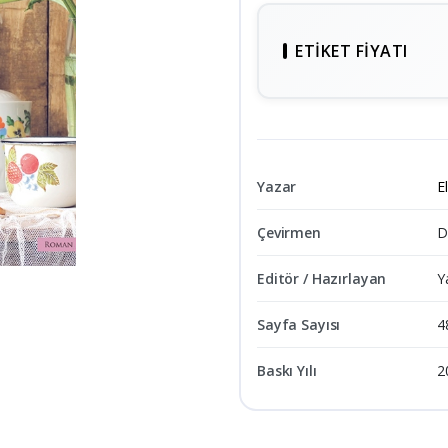
ETIKET FIYATI
Yazar
E
Çevirmen
D
Editör / Hazırlayan
Y
Sayfa Sayısı
4
Baskı Yılı
2