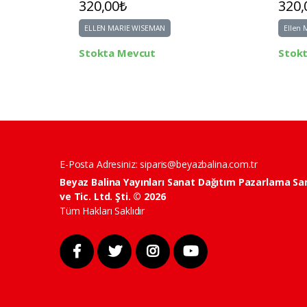
320,00₺
320,
ELLEN MARIE WISEMAN
Ellen 
Stokta Mevcut
Stok
E-Posta Adresiniz:
siparis@beyazbalina.com.tr
Beyaz Balina Yayınları Sanat Dağıtım Pazarlama Sa
ve Tic. Ltd. Şti. © 2026
Tüm Hakları Saklıdır