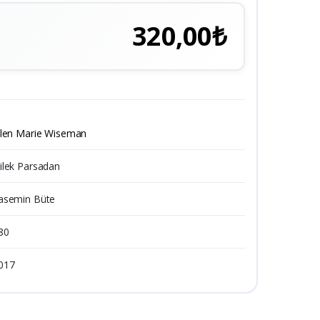
320,00₺
llen Marie Wiseman
ilek Parsadan
asemin Büte
80
017