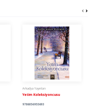
Arkadya Yayınları
Arkadya Yay
Yetim Koleksiyoncusu
Beyaz Fil
9786056955693
978605188