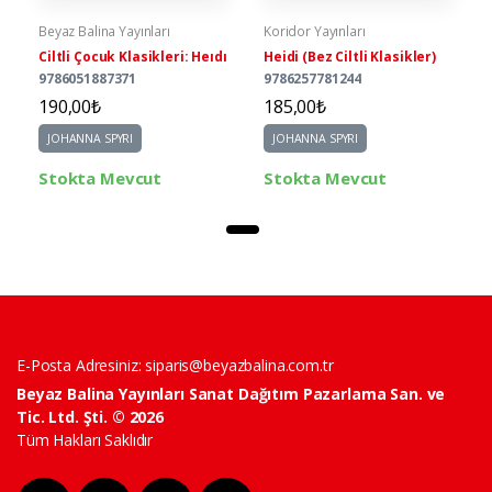
Beyaz Balina Yayınları
Koridor Yayınları
Ciltli Çocuk Klasikleri: Heıdı
Heidi (Bez Ciltli Klasikler)
9786051887371
9786257781244
190,00₺
185,00₺
JOHANNA SPYRI
JOHANNA SPYRI
Stokta Mevcut
Stokta Mevcut
E-Posta Adresiniz:
siparis@beyazbalina.com.tr
Beyaz Balina Yayınları Sanat Dağıtım Pazarlama San. ve
Tic. Ltd. Şti. © 2026
Tüm Hakları Saklıdır